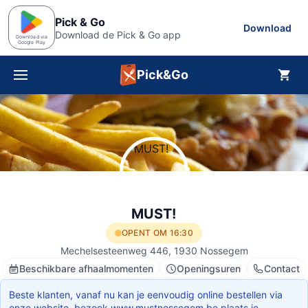
Pick & Go
Download
Download de Pick & Go app
Download via
Google Play
Pick&Go
Menu
MUST!
OPENT OM 16:30
Mechelsesteenweg 446, 1930 Nossegem
Beschikbare afhaalmomenten
Openingsuren
Contact
Beste klanten, vanaf nu kan je eenvoudig online bestellen via
onze website .bezoek www.mustnossegem.be plaats je